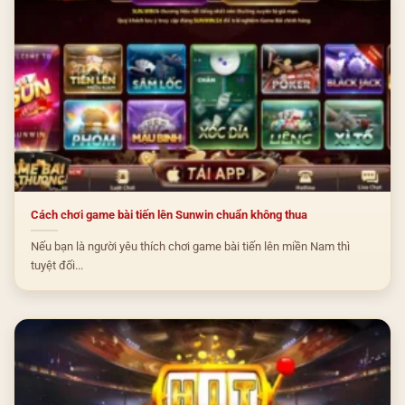
Cách chơi game bài tiến lên Sunwin chuẩn không thua
Nếu bạn là người yêu thích chơi game bài tiến lên miền Nam thì
tuyệt đối...