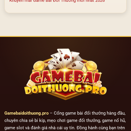
Khuyến mãi Game Bài Đổi Thưởng mới nhất 2026
Gamebaidoithuong.pro
– Cổng game bài đổi thưởng hàng đầu,
chuyên chia sẻ bí kíp, mẹo chơi game đổi thưởng, game nổ hũ,
game slot và đánh giá nhà cái uy tín. Đồng hành cùng bạn trên