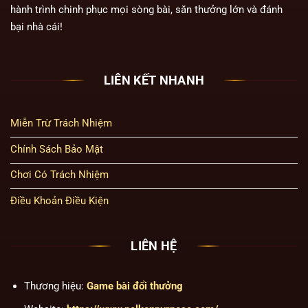
hành trình chinh phục mọi sòng bài, săn thưởng lớn và đánh
bại nhà cái!
LIÊN KẾT NHANH
Miễn Trừ Trách Nhiệm
Chính Sách Bảo Mật
Chơi Có Trách Nhiệm
Điều Khoản Điều Kiện
LIÊN HỆ
Thương hiệu:
Game bài đổi thưởng