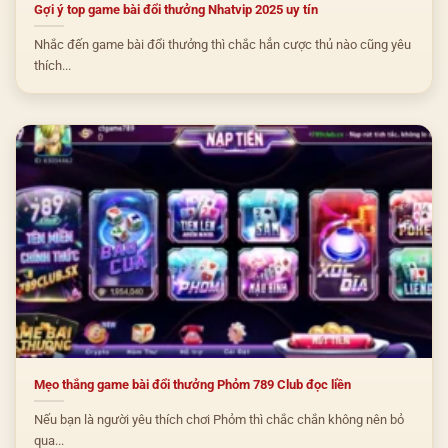
Gợi ý top game bài đổi thưởng Nhatvip 2025 uy tín
Nhắc đến game bài đổi thưởng thì chắc hẳn cược thủ nào cũng yêu
thích...
Mẹo thắng game bài đổi thưởng Phỏm 789 Club đọc liền
Nếu bạn là người yêu thích chơi Phỏm thì chắc chắn không nên bỏ
qua...