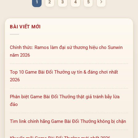
1
2
3
4
5
BÀI VIẾT MỚI
Chính thức: Ramos làm đại sứ thương hiệu cho Sunwin
năm 2026
Top 10 Game Bài Đổi Thưởng uy tín & đáng chơi nhất
2026
Phân biệt Game Bài Đổi Thưởng thật giả tránh bẫy lừa
đảo
Tìm link chính hãng Game Bài Đổi Thưởng không bị chặn