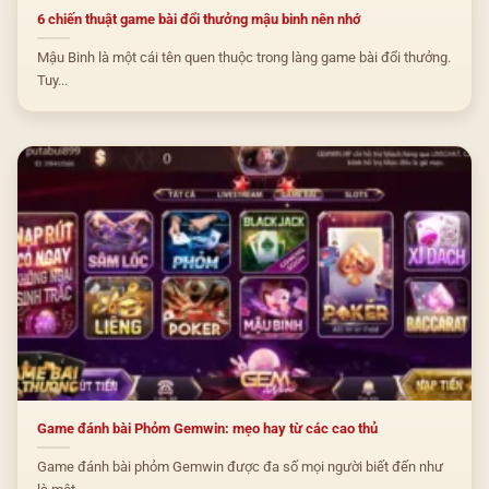
6 chiến thuật game bài đổi thưởng mậu binh nên nhớ
Mậu Binh là một cái tên quen thuộc trong làng game bài đổi thưởng.
Tuy...
Game đánh bài Phỏm Gemwin: mẹo hay từ các cao thủ
Game đánh bài phỏm Gemwin được đa số mọi người biết đến như