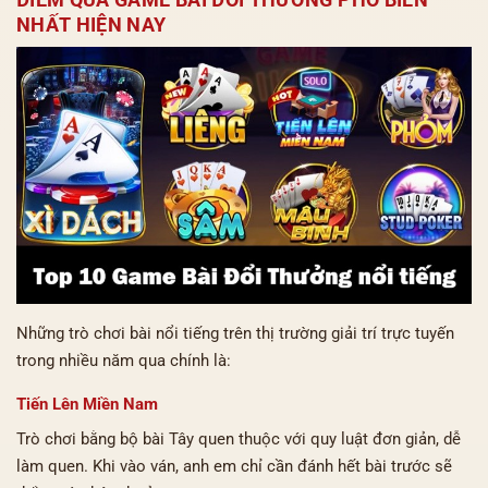
NHẤT HIỆN NAY
Những trò chơi bài nổi tiếng trên thị trường giải trí trực tuyến
trong nhiều năm qua chính là:
Tiến Lên Miền Nam
Trò chơi bằng bộ bài Tây quen thuộc với quy luật đơn giản, dễ
làm quen. Khi vào ván, anh em chỉ cần đánh hết bài trước sẽ