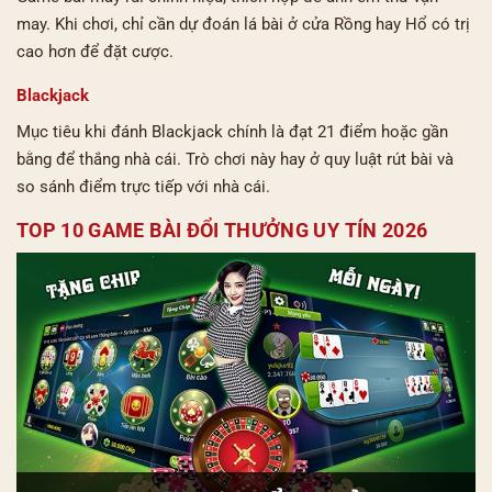
may. Khi chơi, chỉ cần dự đoán lá bài ở cửa Rồng hay Hổ có trị
cao hơn để đặt cược.
Blackjack
Mục tiêu khi đánh Blackjack chính là đạt 21 điểm hoặc gần
bằng để thắng nhà cái. Trò chơi này hay ở quy luật rút bài và
so sánh điểm trực tiếp với nhà cái.
TOP 10 GAME BÀI ĐỔI THƯỞNG UY TÍN 2026