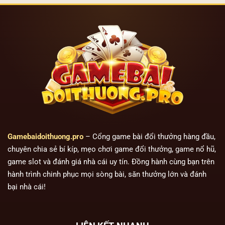
Gamebaidoithuong.pro
– Cổng game bài đổi thưởng hàng đầu,
chuyên chia sẻ bí kíp, mẹo chơi game đổi thưởng, game nổ hũ,
game slot và đánh giá nhà cái uy tín. Đồng hành cùng bạn trên
hành trình chinh phục mọi sòng bài, săn thưởng lớn và đánh
bại nhà cái!