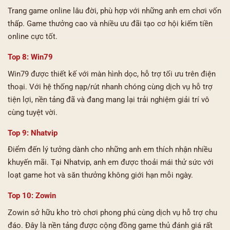
Trang game online lâu đời, phù hợp với những anh em chơi vốn
thấp. Game thưởng cao và nhiều ưu đãi tạo cơ hội kiếm tiền
online cực tốt.
Top 8: Win79
Win79 được thiết kế với màn hình dọc, hỗ trợ tối ưu trên điện
thoại. Với hệ thống nạp/rút nhanh chóng cùng dịch vụ hỗ trợ
tiện lợi, nền tảng đã và đang mang lại trải nghiệm giải trí vô
cùng tuyệt vời.
Top 9: Nhatvip
Điểm đến lý tưởng dành cho những anh em thích nhận nhiều
khuyến mãi. Tại Nhatvip, anh em được thoải mái thử sức với
loạt game hot và săn thưởng không giới hạn mỗi ngày.
Top 10: Zowin
Zowin sở hữu kho trò chơi phong phú cùng dịch vụ hỗ trợ chu
đáo. Đây là nền tảng được cộng đồng game thủ đánh giá rất