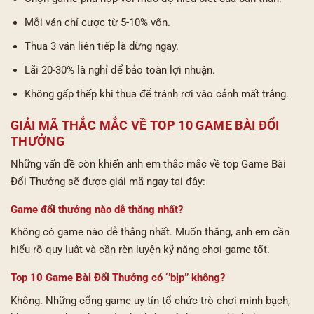
Mỗi ván chỉ cược từ 5-10% vốn.
Thua 3 ván liên tiếp là dừng ngay.
Lãi 20-30% là nghỉ để bảo toàn lợi nhuận.
Không gấp thếp khi thua để tránh rơi vào cảnh mất trắng.
GIẢI MÃ THẮC MẮC VỀ TOP 10 GAME BÀI ĐỔI
THƯỞNG
Những vấn đề còn khiến anh em thắc mắc về top Game Bài
Đổi Thưởng sẽ được giải mã ngay tại đây:
Game đổi thưởng nào dễ thắng nhất?
Không có game nào dễ thắng nhất. Muốn thắng, anh em cần
hiểu rõ quy luật và cần rèn luyện kỹ năng chơi game tốt.
Top 10 Game Bài Đổi Thưởng có ‘’bịp’’ không?
Không. Những cổng game uy tín tổ chức trò chơi minh bạch,