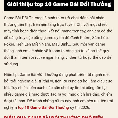
Game Bài Đổi Thưởng là hình thức trò chơi đánh bài nhận
thưởng tiền thật trên nền tảng trực tuyến. Chỉ với một chiếc
máy tính hoặc điện thoại kết nối mạng trên tay, anh em có thể
dễ dàng truy cập cổng game uy tín để đánh Phỏm, Sâm Lốc,
Poker, Tiến Lên Miền Nam, Mậu Binh,… Sau mỗi ván game
thắng, anh em sẽ nhận về khoản thưởng giá trị và có thể quy
đổi thành tiền rồi rút về ngân hàng, ví điện tử hoặc thẻ cào để
sử dụng.
Hiện tại, Game Bài Đổi Thưởng đang phát triển rất mạnh mẽ
bởi trải nghiệm giải trí thú vị, tiện lợi cùng cơ hội làm giàu cực
tốt. Tuy nhiên, bên cạnh các sân chơi uy tín thì cũng tồn tại
nhiều game giả mạo được tạo ra với mục đích lừa đảo, chiếm
đoạt tài sản. Để tránh những rủi ro này, anh em nên ưu tiên trải
nghiệm
top 10 Game Bài Đổi Thưởng
uy tín 2026.
ĐIỂM QUA GAME BÀI ĐỔI THƯỞNG PHỔ BIẾN