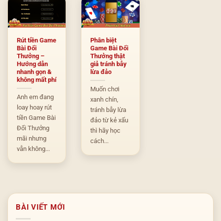
Rút tiền Game
Phân biệt
Bài Đổi
Game Bài Đổi
Thưởng –
Thưởng thật
Hướng dẫn
giả tránh bẫy
nhanh gọn &
lừa đảo
không mất phí
Muốn chơi
Anh em đang
xanh chín,
loay hoay rút
tránh bẫy lừa
tiền Game Bài
đảo từ kẻ xấu
Đổi Thưởng
thì hãy học
mãi nhưng
cách...
vẫn không...
BÀI VIẾT MỚI