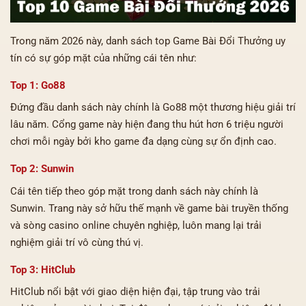
Trong năm 2026 này, danh sách top Game Bài Đổi Thưởng uy
tín có sự góp mặt của những cái tên như:
Top 1: Go88
Đứng đầu danh sách này chính là Go88 một thương hiệu giải trí
lâu năm. Cổng game này hiện đang thu hút hơn 6 triệu người
chơi mỗi ngày bởi kho game đa dạng cùng sự ổn định cao.
Top 2: Sunwin
Cái tên tiếp theo góp mặt trong danh sách này chính là
Sunwin. Trang này sở hữu thế mạnh về game bài truyền thống
và sòng casino online chuyên nghiệp, luôn mang lại trải
nghiệm giải trí vô cùng thú vị.
Top 3: HitClub
HitClub nổi bật với giao diện hiện đại, tập trung vào trải