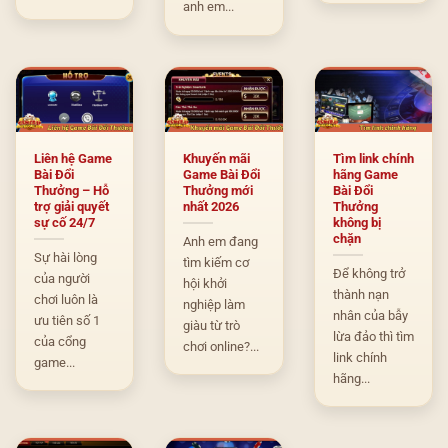
anh em...
Liên hệ Game
Khuyến mãi
Tìm link chính
Bài Đổi
Game Bài Đổi
hãng Game
Thưởng – Hỗ
Thưởng mới
Bài Đổi
trợ giải quyết
nhất 2026
Thưởng
sự cố 24/7
không bị
chặn
Anh em đang
Sự hài lòng
tìm kiếm cơ
Để không trở
của người
hội khởi
thành nạn
chơi luôn là
nghiệp làm
nhân của bẫy
ưu tiên số 1
giàu từ trò
lừa đảo thì tìm
của cổng
chơi online?...
link chính
game...
hãng...