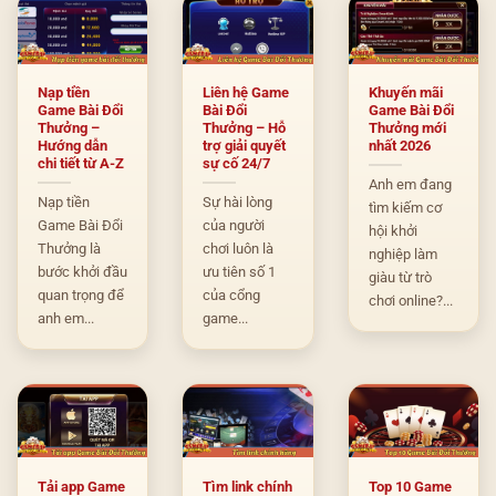
Nạp tiền
Liên hệ Game
Khuyến mãi
Game Bài Đổi
Bài Đổi
Game Bài Đổi
Thưởng –
Thưởng – Hỗ
Thưởng mới
Hướng dẫn
trợ giải quyết
nhất 2026
chi tiết từ A-Z
sự cố 24/7
Anh em đang
Nạp tiền
Sự hài lòng
tìm kiếm cơ
Game Bài Đổi
của người
hội khởi
Thưởng là
chơi luôn là
nghiệp làm
bước khởi đầu
ưu tiên số 1
giàu từ trò
quan trọng để
của cổng
chơi online?...
anh em...
game...
Tải app Game
Tìm link chính
Top 10 Game