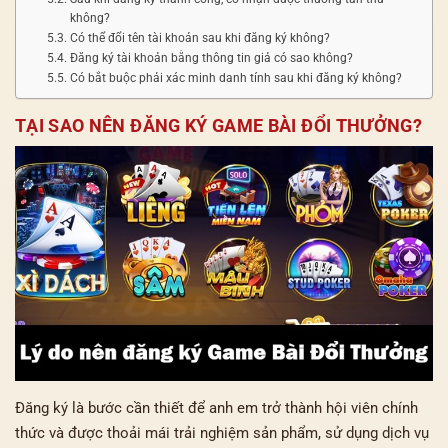
không?
Có thể đổi tên tài khoản sau khi đăng ký không?
Đăng ký tài khoản bằng thông tin giả có sao không?
Có bắt buộc phải xác minh danh tính sau khi đăng ký không?
TẠI SAO NÊN ĐĂNG KÝ GAME BÀI ĐỔI THƯỞNG?
Đăng ký là bước cần thiết để anh em trở thành hội viên chính
thức và được thoải mái trải nghiệm sản phẩm, sử dụng dịch vụ