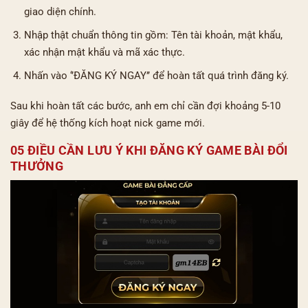
giao diện chính.
Nhập thật chuẩn thông tin gồm: Tên tài khoản, mật khẩu,
xác nhận mật khẩu và mã xác thực.
Nhấn vào ‘’ĐĂNG KÝ NGAY’’ để hoàn tất quá trình đăng ký.
Sau khi hoàn tất các bước, anh em chỉ cần đợi khoảng 5-10
giây để hệ thống kích hoạt nick game mới.
05 ĐIỀU CẦN LƯU Ý KHI ĐĂNG KÝ GAME BÀI ĐỔI
THƯỞNG