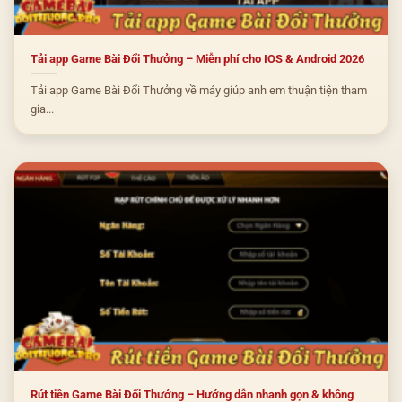
Tải app Game Bài Đổi Thưởng – Miễn phí cho IOS & Android 2026
Tải app Game Bài Đổi Thưởng về máy giúp anh em thuận tiện tham
gia...
Rút tiền Game Bài Đổi Thưởng – Hướng dẫn nhanh gọn & không