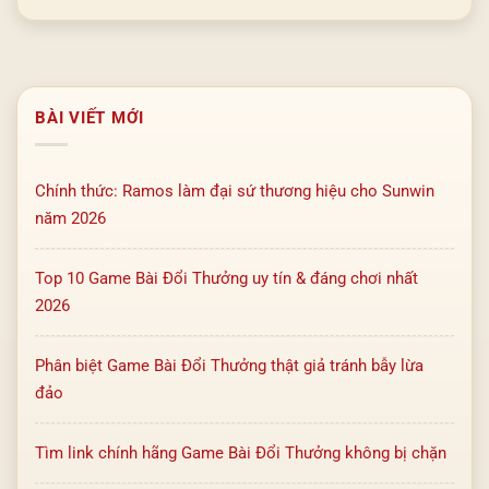
BÀI VIẾT MỚI
Chính thức: Ramos làm đại sứ thương hiệu cho Sunwin
năm 2026
Top 10 Game Bài Đổi Thưởng uy tín & đáng chơi nhất
2026
Phân biệt Game Bài Đổi Thưởng thật giả tránh bẫy lừa
đảo
Tìm link chính hãng Game Bài Đổi Thưởng không bị chặn