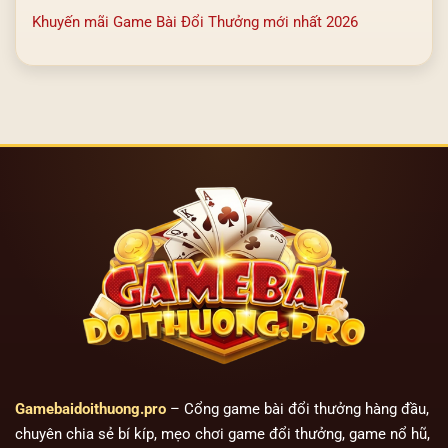
Khuyến mãi Game Bài Đổi Thưởng mới nhất 2026
Gamebaidoithuong.pro
– Cổng game bài đổi thưởng hàng đầu,
chuyên chia sẻ bí kíp, mẹo chơi game đổi thưởng, game nổ hũ,