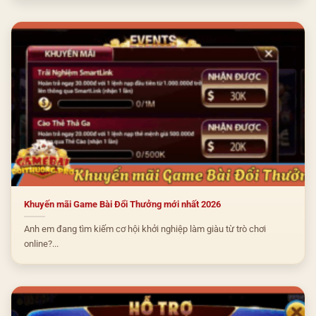
Khuyến mãi Game Bài Đổi Thưởng mới nhất 2026
Anh em đang tìm kiếm cơ hội khởi nghiệp làm giàu từ trò chơi
online?...