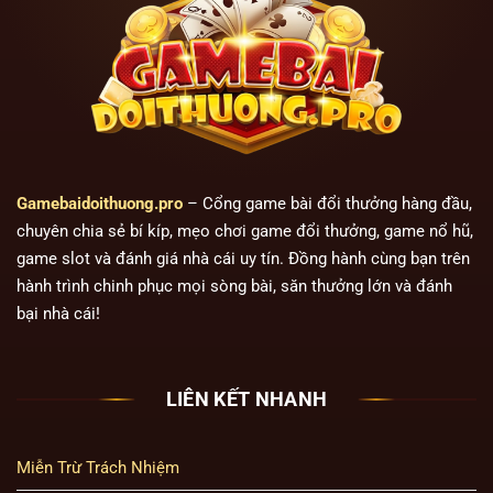
Gamebaidoithuong.pro
– Cổng game bài đổi thưởng hàng đầu,
chuyên chia sẻ bí kíp, mẹo chơi game đổi thưởng, game nổ hũ,
game slot và đánh giá nhà cái uy tín. Đồng hành cùng bạn trên
hành trình chinh phục mọi sòng bài, săn thưởng lớn và đánh
bại nhà cái!
LIÊN KẾT NHANH
Miễn Trừ Trách Nhiệm