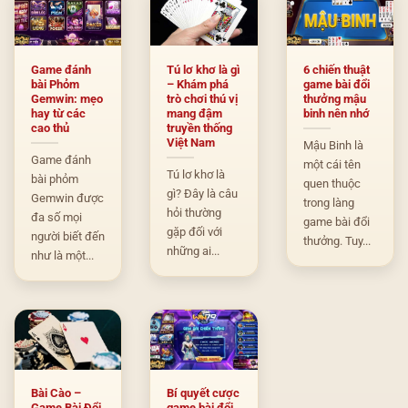
Game đánh
Tú lơ khơ là gì
6 chiến thuật
bài Phỏm
– Khám phá
game bài đổi
Gemwin: mẹo
trò chơi thú vị
thưởng mậu
hay từ các
mang đậm
binh nên nhớ
cao thủ
truyền thống
Việt Nam
Mậu Binh là
Game đánh
một cái tên
Tú lơ khơ là
bài phỏm
quen thuộc
gì? Đây là câu
Gemwin được
trong làng
hỏi thường
đa số mọi
game bài đổi
gặp đối với
người biết đến
thưởng. Tuy...
những ai...
như là một...
Bài Cào –
Bí quyết cược
Game Bài Đổi
game bài đổi