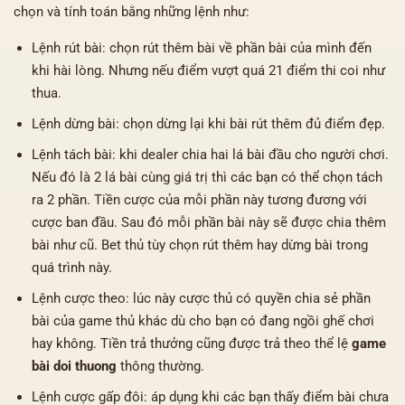
chọn và tính toán bằng những lệnh như:
Lệnh rút bài: chọn rút thêm bài về phần bài của mình đến
khi hài lòng. Nhưng nếu điểm vượt quá 21 điểm thi coi như
thua.
Lệnh dừng bài: chọn dừng lại khi bài rút thêm đủ điểm đẹp.
Lệnh tách bài: khi dealer chia hai lá bài đầu cho người chơi.
Nếu đó là 2 lá bài cùng giá trị thì các bạn có thể chọn tách
ra 2 phần. Tiền cược của mỗi phần này tương đương với
cược ban đầu. Sau đó mỗi phần bài này sẽ được chia thêm
bài như cũ. Bet thủ tùy chọn rút thêm hay dừng bài trong
quá trình này.
Lệnh cược theo: lúc này cược thủ có quyền chia sẻ phần
bài của game thủ khác dù cho bạn có đang ngồi ghế chơi
hay không. Tiền trả thưởng cũng được trả theo thể lệ
game
bài doi thuong
thông thường.
Lệnh cược gấp đôi: áp dụng khi các bạn thấy điểm bài chưa