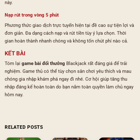
này.
Nạp rút trong vòng 5 phút
Phương thức giao dịch trực tuyến hiện tại đề cao sự tiện lợi và
đơn giản. Đa dạng cách nạp và rút tiền tùy ý lựa chọn. Thời
gian hoàn thành nhanh chóng và không tốn chút phí nào cả.
KẾT BÀI
Tóm lại
game bài đổi thưởng
Blackjack rất đáng giá để trải
nghiệm. Game thủ có thể tùy chọn sân chơi yêu thích và mau
chóng gia nhập khám phá ngay đi nhé. Cơ hội giúp tăng thu
nhập đáng kể hoàn toàn do bạn nắm toàn quyền làm chủ ngay
hôm nay.
RELATED POSTS