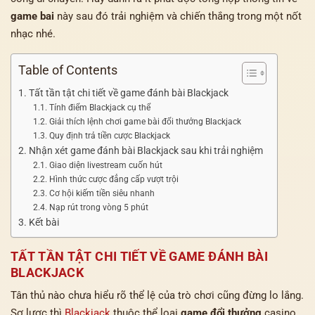
game bai
này sau đó trải nghiệm và chiến thắng trong một nốt
nhạc nhé.
Table of Contents
Tất tần tật chi tiết về game đánh bài Blackjack
Tính điểm Blackjack cụ thể
Giải thích lệnh chơi game bài đổi thưởng Blackjack
Quy định trả tiền cược Blackjack
Nhận xét game đánh bài Blackjack sau khi trải nghiệm
Giao diện livestream cuốn hút
Hình thức cược đẳng cấp vượt trội
Cơ hội kiếm tiền siêu nhanh
Nạp rút trong vòng 5 phút
Kết bài
TẤT TẦN TẬT CHI TIẾT VỀ GAME ĐÁNH BÀI
BLACKJACK
Tân thủ nào chưa hiểu rõ thể lệ của trò chơi cũng đừng lo lắng.
Sơ lược thì
Blackjack
thuộc thể loại
game đổi thưởng
casino