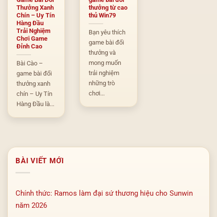
Thưởng Xanh
thưởng từ cao
Chín – Uy Tín
thủ Win79
Hàng Đầu
Trải Nghiệm
Bạn yêu thích
Chơi Game
game bài đổi
Đỉnh Cao
thưởng và
mong muốn
Bài Cào –
trải nghiệm
game bài đổi
những trò
thưởng xanh
chơi...
chín – Uy Tín
Hàng Đầu là...
BÀI VIẾT MỚI
Chính thức: Ramos làm đại sứ thương hiệu cho Sunwin
năm 2026