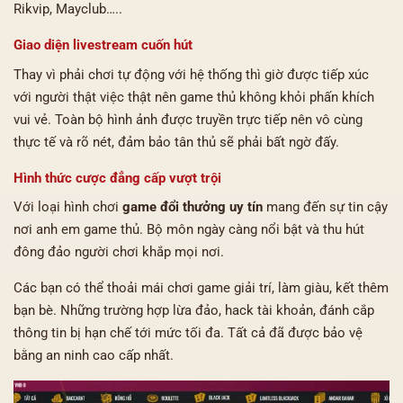
Rikvip, Mayclub…..
Giao diện livestream cuốn hút
Thay vì phải chơi tự động với hệ thống thì giờ được tiếp xúc
với người thật việc thật nên game thủ không khỏi phấn khích
vui vẻ. Toàn bộ hình ảnh được truyền trực tiếp nên vô cùng
thực tế và rõ nét, đảm bảo tân thủ sẽ phải bất ngờ đấy.
Hình thức cược đẳng cấp vượt trội
Với loại hình chơi
game
đổi thưởng uy tín
mang đến sự tin cậy
nơi anh em game thủ. Bộ môn ngày càng nổi bật và thu hút
đông đảo người chơi khắp mọi nơi.
Các bạn có thể thoải mái chơi game giải trí, làm giàu, kết thêm
bạn bè. Những trường hợp lừa đảo, hack tài khoản, đánh cắp
thông tin bị hạn chế tới mức tối đa. Tất cả đã được bảo vệ
bằng an ninh cao cấp nhất.