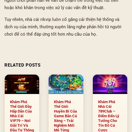
người chơi phàn nàn về vấn đề chậm trễ trong việc rút tiền
hoặc khó khăn trong việc xử lý các vấn đề kỹ thuật.
Tuy nhiên, nhà cái rikvip luôn cố gắng cải thiện hệ thống và
dịch vụ của mình, thường xuyên lắng nghe phản hồi từ người
chơi để có thể đáp ứng tốt hơn nhu cầu của họ.
RELATED POSTS
Khám Phá
Khám Phá
Khám Phá
Thế Giới Đầy
Thế Giới
Nhà Cái
Hấp Dẫn Của
Huyền Bí Của
789Club –
Nhà Cái
Game Bắn Cá
Điểm Đến Lý
VIP79 – Nơi
Xèng – Trải
Tưởng Cho
Giải Trí Và
Nghiệm Mới
Tín Đồ Cá
Đầu Tư Thông
Mẻ Từng
Cược