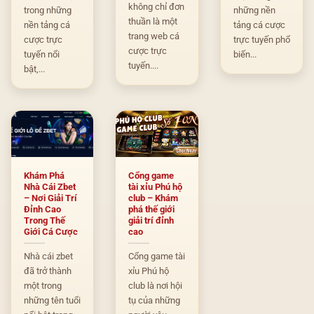
không chỉ đơn
trong những
những nền
thuần là một
nền tảng cá
tảng cá cược
trang web cá
cược trực
trực tuyến phổ
cược trực
tuyến nổi
biến...
tuyến....
bật,...
Khám Phá
Cổng game
Nhà Cái Zbet
tài xỉu Phú hộ
– Nơi Giải Trí
club – Khám
Đỉnh Cao
phá thế giới
Trong Thế
giải trí đỉnh
Giới Cá Cược
cao
Nhà cái zbet
Cổng game tài
đã trở thành
xỉu Phú hộ
một trong
club là nơi hội
những tên tuổi
tụ của những