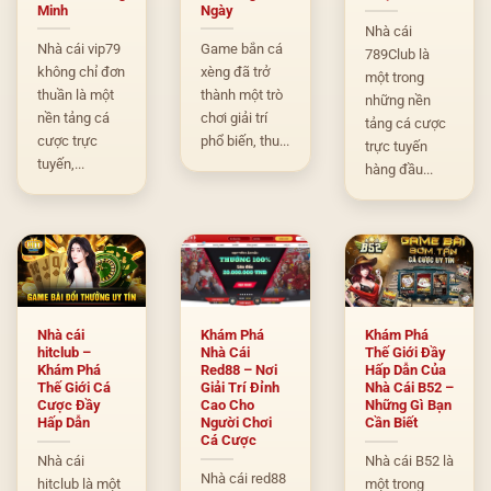
Minh
Ngày
Nhà cái
Nhà cái vip79
Game bắn cá
789Club là
không chỉ đơn
xèng đã trở
một trong
thuần là một
thành một trò
những nền
nền tảng cá
chơi giải trí
tảng cá cược
cược trực
phổ biến, thu...
trực tuyến
tuyến,...
hàng đầu...
Nhà cái
Khám Phá
Khám Phá
hitclub –
Nhà Cái
Thế Giới Đầy
Khám Phá
Red88 – Nơi
Hấp Dẫn Của
Thế Giới Cá
Giải Trí Đỉnh
Nhà Cái B52 –
Cược Đầy
Cao Cho
Những Gì Bạn
Hấp Dẫn
Người Chơi
Cần Biết
Cá Cược
Nhà cái
Nhà cái B52 là
Nhà cái red88
hitclub là một
một trong