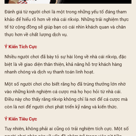
Đánh giá từ người chơi là một trong những yếu tố đáng tham
khảo để hiểu rõ hơn về nhà cái rikvip. Những trải nghiệm thực
tế từ cộng đồng sẽ giúp bạn có cái nhìn khách quan và chân
thực hơn về chất lượng dịch vụ.
Ý Kiến Tích Cực
Nhiều người chơi đã bày tỏ sự hài lòng về nhà cái rikvip, đặc
biệt là về giao diện thân thiện, khả năng hỗ trợ khách hàng
nhanh chóng và dịch vụ thanh toán linh hoạt.
Một số người chơi cho biết rằng họ đã trúng thưởng lớn nhờ
vào những kinh nghiệm cá cược mà họ học hỏi từ nhà cái.
Điều này cho thấy rằng rikvip không chỉ là nơi để cá cược mà
còn là nơi để người chơi phát triển kỹ năng và kiến thức.
Ý Kiến Tiêu Cực
Tuy nhiên, không phải ai cũng có trải nghiệm tích cực. Một số