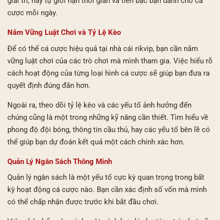
giải trí, hãy tự giới hạn thời gian và tiền bạc bạn dành cho cá
cược mỗi ngày.
Nắm Vững Luật Chơi và Tỷ Lệ Kèo
Để có thể cá cược hiệu quả tại nhà cái rikvip, bạn cần nắm
vững luật chơi của các trò chơi mà mình tham gia. Việc hiểu rõ
cách hoạt động của từng loại hình cá cược sẽ giúp bạn đưa ra
quyết định đúng đắn hơn.
Ngoài ra, theo dõi tỷ lệ kèo và các yếu tố ảnh hưởng đến
chúng cũng là một trong những kỹ năng cần thiết. Tìm hiểu về
phong độ đội bóng, thông tin cầu thủ, hay các yếu tố bên lề có
thể giúp bạn dự đoán kết quả một cách chính xác hơn.
Quản Lý Ngân Sách Thông Minh
Quản lý ngân sách là một yếu tố cực kỳ quan trọng trong bất
kỳ hoạt động cá cược nào. Bạn cần xác định số vốn mà mình
có thể chấp nhận được trước khi bắt đầu chơi.