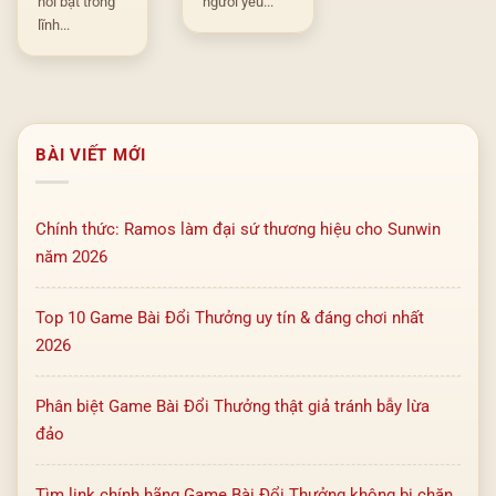
nổi bật trong
người yêu...
lĩnh...
BÀI VIẾT MỚI
Chính thức: Ramos làm đại sứ thương hiệu cho Sunwin
năm 2026
Top 10 Game Bài Đổi Thưởng uy tín & đáng chơi nhất
2026
Phân biệt Game Bài Đổi Thưởng thật giả tránh bẫy lừa
đảo
Tìm link chính hãng Game Bài Đổi Thưởng không bị chặn