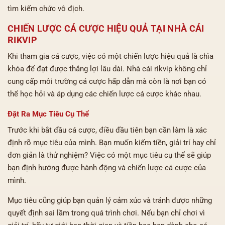
tìm kiếm chức vô địch.
CHIẾN LƯỢC CÁ CƯỢC HIỆU QUẢ TẠI NHÀ CÁI
RIKVIP
Khi tham gia cá cược, việc có một chiến lược hiệu quả là chìa
khóa để đạt được thắng lợi lâu dài. Nhà cái rikvip không chỉ
cung cấp môi trường cá cược hấp dẫn mà còn là nơi bạn có
thể học hỏi và áp dụng các chiến lược cá cược khác nhau.
Đặt Ra Mục Tiêu Cụ Thể
Trước khi bắt đầu cá cược, điều đầu tiên bạn cần làm là xác
định rõ mục tiêu của mình. Bạn muốn kiếm tiền, giải trí hay chỉ
đơn giản là thử nghiệm? Việc có một mục tiêu cụ thể sẽ giúp
bạn định hướng được hành động và chiến lược cá cược của
mình.
Mục tiêu cũng giúp bạn quản lý cảm xúc và tránh được những
quyết định sai lầm trong quá trình chơi. Nếu bạn chỉ chơi vì