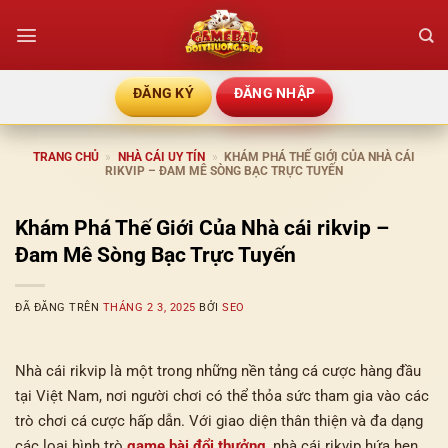
Chuyển
đến
nội
dung
ĐĂNG KÝ
ĐĂNG NHẬP
TRANG CHỦ
»
NHÀ CÁI UY TÍN
»
KHÁM PHÁ THẾ GIỚI CỦA NHÀ CÁI
RIKVIP – ĐAM MÊ SÒNG BẠC TRỰC TUYẾN
Khám Phá Thế Giới Của Nhà cái rikvip –
Đam Mê Sòng Bạc Trực Tuyến
ĐÃ ĐĂNG TRÊN
THÁNG 2 3, 2025
BỞI
SEO
Nhà cái rikvip là một trong những nền tảng cá cược hàng đầu
tại Việt Nam, nơi người chơi có thể thỏa sức tham gia vào các
trò chơi cá cược hấp dẫn. Với giao diện thân thiện và đa dạng
các loại hình trò
game bài đổi thưởng
, nhà cái rikvip hứa hẹn