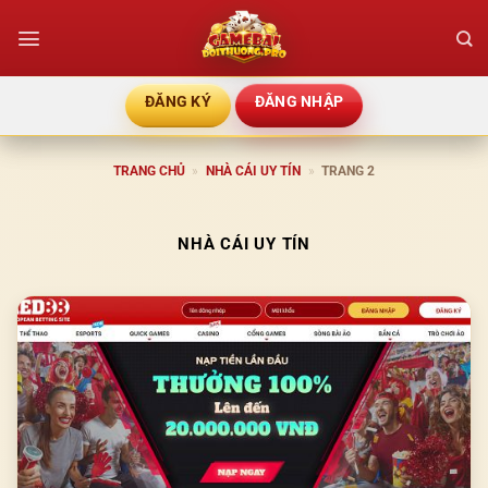
Chuyển
đến
nội
dung
ĐĂNG KÝ
ĐĂNG NHẬP
TRANG CHỦ
»
NHÀ CÁI UY TÍN
»
TRANG 2
NHÀ CÁI UY TÍN