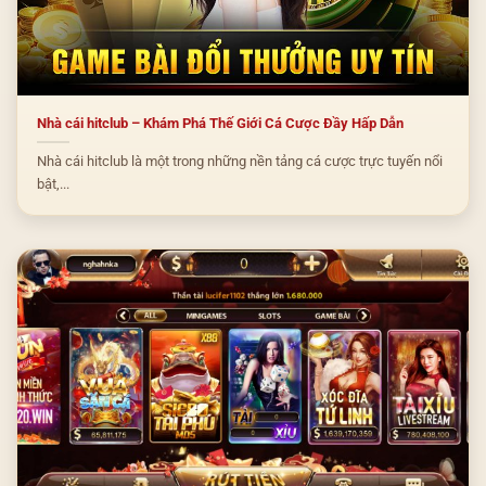
Nhà cái hitclub – Khám Phá Thế Giới Cá Cược Đầy Hấp Dẫn
Nhà cái hitclub là một trong những nền tảng cá cược trực tuyến nổi
bật,...