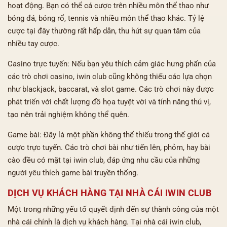
hoạt động. Bạn có thể cá cược trên nhiều môn thể thao như
bóng đá, bóng rổ, tennis và nhiều môn thể thao khác. Tỷ lệ
cược tại đây thường rất hấp dẫn, thu hút sự quan tâm của
nhiều tay cược.
Casino trực tuyến: Nếu bạn yêu thích cảm giác hưng phấn của
các trò chơi casino, iwin club cũng không thiếu các lựa chọn
như blackjack, baccarat, và slot game. Các trò chơi này được
phát triển với chất lượng đồ họa tuyệt vời và tính năng thú vị,
tạo nên trải nghiệm không thể quên.
Game bài: Đây là một phần không thể thiếu trong thế giới cá
cược trực tuyến. Các trò chơi bài như tiến lên, phỏm, hay bài
cào đều có mặt tại iwin club, đáp ứng nhu cầu của những
người yêu thích game bài truyền thống.
DỊCH VỤ KHÁCH HÀNG TẠI NHÀ CÁI IWIN CLUB
Một trong những yếu tố quyết định đến sự thành công của một
nhà cái chính là dịch vụ khách hàng. Tại nhà cái iwin club,