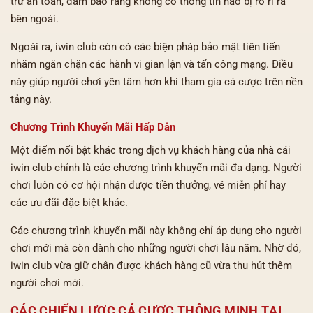
trữ an toàn, đảm bảo rằng không có thông tin nào bị rò rỉ ra
bên ngoài.
Ngoài ra, iwin club còn có các biện pháp bảo mật tiên tiến
nhằm ngăn chặn các hành vi gian lận và tấn công mạng. Điều
này giúp người chơi yên tâm hơn khi tham gia cá cược trên nền
tảng này.
Chương Trình Khuyến Mãi Hấp Dẫn
Một điểm nổi bật khác trong dịch vụ khách hàng của nhà cái
iwin club chính là các chương trình khuyến mãi đa dạng. Người
chơi luôn có cơ hội nhận được tiền thưởng, vé miễn phí hay
các ưu đãi đặc biệt khác.
Các chương trình khuyến mãi này không chỉ áp dụng cho người
chơi mới mà còn dành cho những người chơi lâu năm. Nhờ đó,
iwin club vừa giữ chân được khách hàng cũ vừa thu hút thêm
người chơi mới.
CÁC CHIẾN LƯỢC CÁ CƯỢC THÔNG MINH TẠI