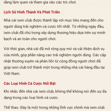
dàng làm quen và tham gia vào các trò chơi.
Lịch Sử Hình Thành Và Phát Triển
Nhà cái iwin club được thành lập với mục tiêu mang đến cho
người dùng trải nghiệm cá cược tốt nhất. Từ những ngày đầu,
iwin club đã chú trọng xây dựng thương hiệu dựa trên sự minh
bạch và an toàn cho người chơi.
Với thời gian, nhà cái đã mở rộng quy mô và cải thiện dịch vụ
của mình, góp phần nâng cao trải nghiệm người dùng. Các cập
nhật thường xuyên và phản hồi từ cộng đồng người chơi đã
giúp iwin club trở thành một trong những nhà cái hàng đầu tại
Việt Nam.
Các Loại Hình Cá Cược Nổi Bật
Khi nhắc đến nhà cái iwin club, không thể không nói đến sự đa
dạng trong các loại hình cá cược.
Thể thao: Đây là một trong những lĩnh vực chính mà iwin club