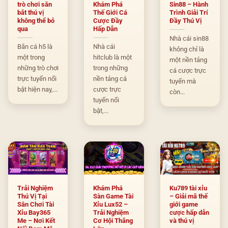
trò chơi săn
Khám Phá
Sin88 – Hành
bắt thú vị
Thế Giới Cá
Trình Giải Trí
không thể bỏ
Cược Đầy
Đầy Thú Vị
qua
Hấp Dẫn
Nhà cái sin88
Bắn cá h5 là
Nhà cái
không chỉ là
một trong
hitclub là một
một nền tảng
những trò chơi
trong những
cá cược trực
trực tuyến nổi
nền tảng cá
tuyến mà
bật hiện nay,...
cược trực
còn...
tuyến nổi
bật,...
Trải Nghiệm
Khám Phá
Ku789 tài xỉu
Thú Vị Tại
Sàn Game Tài
– Giải mã thế
Sân Chơi Tài
Xỉu Lux52 –
giới game
Xỉu Bay365
Trải Nghiệm
cược hấp dẫn
Me – Nơi Kết
Cơ Hội Thắng
và thú vị