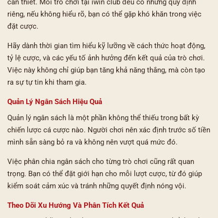
cần thiết. Mỗi trò chơi tại iwin club đều có những quy định
riêng, nếu không hiểu rõ, bạn có thể gặp khó khăn trong việc
đặt cược.
Hãy dành thời gian tìm hiểu kỹ lưỡng về cách thức hoạt động,
tỷ lệ cược, và các yếu tố ảnh hưởng đến kết quả của trò chơi.
Việc này không chỉ giúp bạn tăng khả năng thắng, mà còn tạo
ra sự tự tin khi tham gia.
Quản Lý Ngân Sách Hiệu Quả
Quản lý ngân sách là một phần không thể thiếu trong bất kỳ
chiến lược cá cược nào. Người chơi nên xác định trước số tiền
mình sẵn sàng bỏ ra và không nên vượt quá mức đó.
Việc phân chia ngân sách cho từng trò chơi cũng rất quan
trọng. Bạn có thể đặt giới hạn cho mỗi lượt cược, từ đó giúp
kiểm soát cảm xúc và tránh những quyết định nóng vội.
Theo Dõi Xu Hướng Và Phân Tích Kết Quả