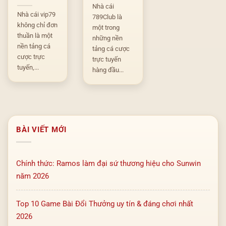
Nhà cái
Nhà cái vip79
789Club là
không chỉ đơn
một trong
thuần là một
những nền
nền tảng cá
tảng cá cược
cược trực
trực tuyến
tuyến,...
hàng đầu...
BÀI VIẾT MỚI
Chính thức: Ramos làm đại sứ thương hiệu cho Sunwin
năm 2026
Top 10 Game Bài Đổi Thưởng uy tín & đáng chơi nhất
2026