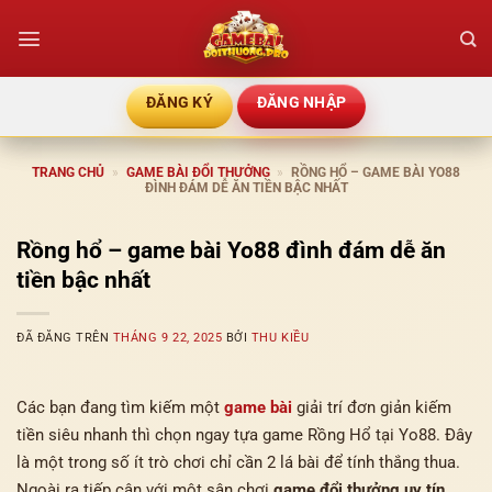
Chuyển
đến
nội
dung
ĐĂNG KÝ
ĐĂNG NHẬP
TRANG CHỦ
»
GAME BÀI ĐỔI THƯỞNG
»
RỒNG HỔ – GAME BÀI YO88
ĐÌNH ĐÁM DỄ ĂN TIỀN BẬC NHẤT
Rồng hổ – game bài Yo88 đình đám dễ ăn
tiền bậc nhất
ĐÃ ĐĂNG TRÊN
THÁNG 9 22, 2025
BỞI
THU KIỀU
Các bạn đang tìm kiếm một
game bài
giải trí đơn giản kiếm
tiền siêu nhanh thì chọn ngay tựa game Rồng Hổ tại Yo88. Đây
là một trong số ít trò chơi chỉ cần 2 lá bài để tính thắng thua.
Ngoài ra tiếp cận với một sân chơi
game đổi thưởng uy tín