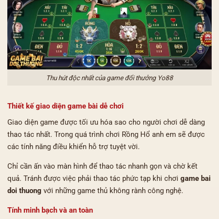
Thu hút độc nhất của game đổi thưởng Yo88
Thiết kế giao diện game bài dễ chơi
Giao diện game được tối ưu hóa sao cho người chơi dễ dàng
thao tác nhất. Trong quá trình chơi Rồng Hổ anh em sẽ được
các tính năng điều khiển hỗ trợ tuyệt vời.
Chỉ cần ấn vào màn hình để thao tác nhanh gọn và chờ kết
quả. Tránh được việc phải thao tác phức tạp khi chơi
game
bai
doi thuong
với những game thủ không rành công nghệ.
Tính minh bạch và an toàn