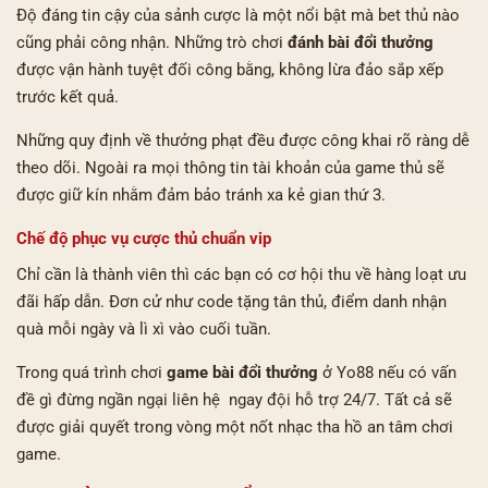
Độ đáng tin cậy của sảnh cược là một nổi bật mà bet thủ nào
cũng phải công nhận. Những trò chơi
đánh bài đổi thưởng
được vận hành tuyệt đối công bằng, không lừa đảo sắp xếp
trước kết quả.
Những quy định về thưởng phạt đều được công khai rõ ràng dễ
theo dõi. Ngoài ra mọi thông tin tài khoản của game thủ sẽ
được giữ kín nhằm đảm bảo tránh xa kẻ gian thứ 3.
Chế độ phục vụ cược thủ chuẩn vip
Chỉ cần là thành viên thì các bạn có cơ hội thu về hàng loạt ưu
đãi hấp dẫn. Đơn cử như code tặng tân thủ, điểm danh nhận
quà mỗi ngày và lì xì vào cuối tuần.
Trong quá trình chơi
game
bài đổi thưởng
ở Yo88 nếu có vấn
đề gì đừng ngần ngại liên hệ ngay đội hỗ trợ 24/7. Tất cả sẽ
được giải quyết trong vòng một nốt nhạc tha hồ an tâm chơi
game.