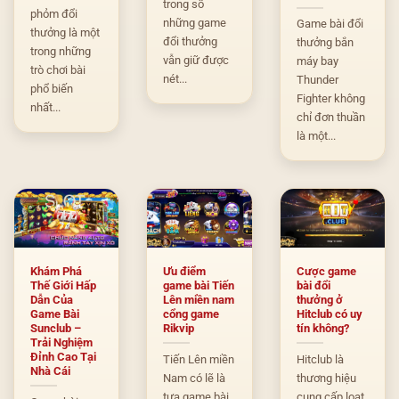
trong số
phỏm đổi
những game
Game bài đổi
thưởng là một
đổi thưởng
thưởng bắn
trong những
vẫn giữ được
máy bay
trò chơi bài
nét...
Thunder
phổ biến
Fighter không
nhất...
chỉ đơn thuần
là một...
Khám Phá
Ưu điểm
Cược game
Thế Giới Hấp
game bài Tiến
bài đổi
Dẫn Của
Lên miền nam
thưởng ở
Game Bài
cổng game
Hitclub có uy
Sunclub –
Rikvip
tín không?
Trải Nghiệm
Đỉnh Cao Tại
Tiến Lên miền
Hitclub là
Nhà Cái
Nam có lẽ là
thương hiệu
tựa game bài
cung cấp loạt