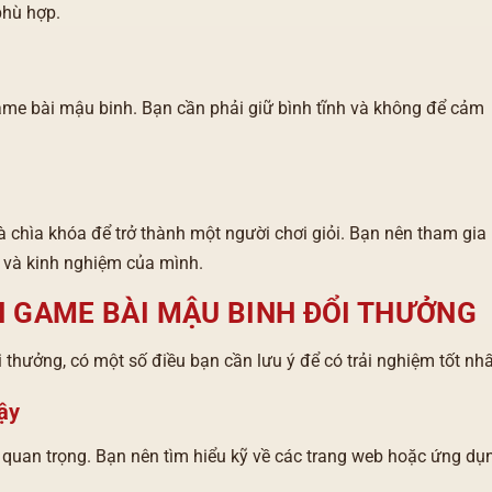
phù hợp.
game bài mậu binh. Bạn cần phải giữ bình tĩnh và không để cảm
là chìa khóa để trở thành một người chơi giỏi. Bạn nên tham gia
 và kinh nghiệm của mình.
I GAME BÀI MẬU BINH ĐỔI THƯỞNG
thưởng, có một số điều bạn cần lưu ý để có trải nghiệm tốt nhấ
ậy
ất quan trọng. Bạn nên tìm hiểu kỹ về các trang web hoặc ứng dụ