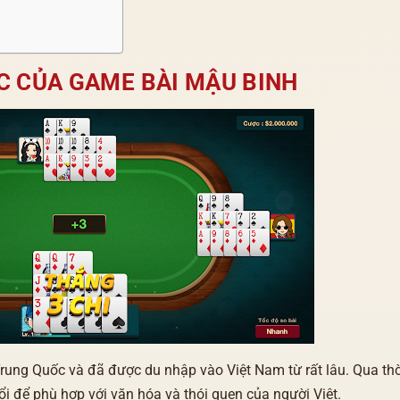
C CỦA GAME BÀI MẬU BINH
Trung Quốc và đã được du nhập vào Việt Nam từ rất lâu. Qua thờ
đổi để phù hợp với văn hóa và thói quen của người Việt.