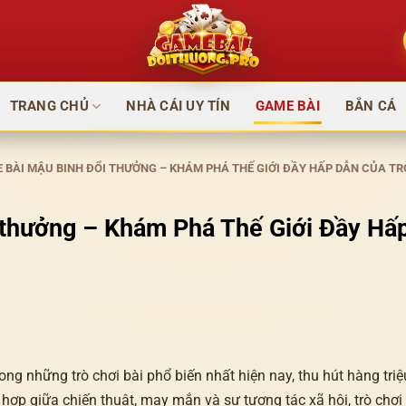
TRANG CHỦ
NHÀ CÁI UY TÍN
GAME BÀI
BẮN CÁ
 BÀI MẬU BINH ĐỔI THƯỞNG – KHÁM PHÁ THẾ GIỚI ĐẦY HẤP DẪN CỦA TR
 thưởng – Khám Phá Thế Giới Đầy Hấ
ng những trò chơi bài phổ biến nhất hiện nay, thu hút hàng triệ
 hợp giữa chiến thuật, may mắn và sự tương tác xã hội, trò chơi