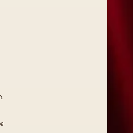
t.
ng