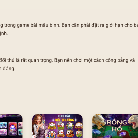
ọng trong game bài mậu binh. Bạn cần phải đặt ra giới hạn cho b
ịnh.
g đối thủ là rất quan trọng. Bạn nên chơi một cách công bằng và
h đáng.