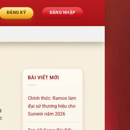
ĐĂNG KÝ
ĐĂNG NHẬP
BÀI VIẾT MỚI
Chính thức: Ramos làm
đại sứ thương hiệu cho
g
Sunwin năm 2026
c