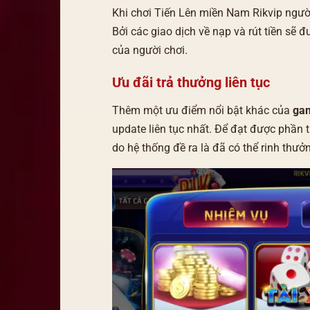
Khi chơi Tiến Lên miền Nam Rikvip người
Bởi các giao dịch về nạp và rút tiền sẽ 
của người chơi.
Ưu đãi trả thưởng liên tục
Thêm một ưu điểm nổi bật khác của
ga
update liên tục nhất. Để đạt được phần
do hệ thống đề ra là đã có thể rinh thưở