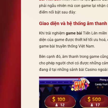
phải ngẫu nhiên mà con game lại nhận đ
điểm nổi bật sau đây:
Giao diện và hệ thống âm thanh
Khi trải nghiệm
game bài
Tiến Lên miền 
diện của game được thiết kế tối ưu hoá,
game bài truyền thống Việt Nam.
Bên cạnh đó, âm thanh trong game cũng 
cho phép người chơi có được những cảm
đang ở tại những sảnh bài Casino ngoài 