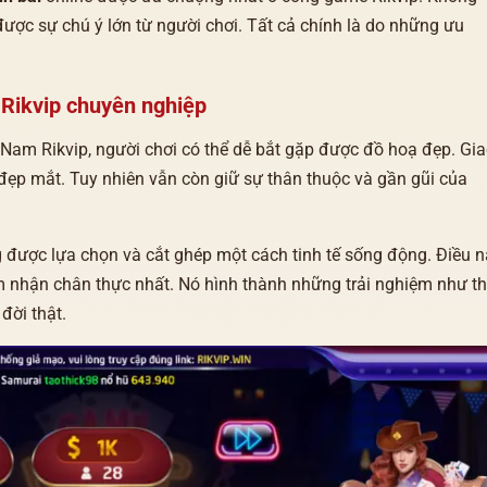
ược sự chú ý lớn từ người chơi. Tất cả chính là do những ưu
 Rikvip chuyên nghiệp
Nam Rikvip, người chơi có thể dễ bắt gặp được đồ hoạ đẹp. Gi
 đẹp mắt. Tuy nhiên vẫn còn giữ sự thân thuộc và gần gũi của
được lựa chọn và cắt ghép một cách tinh tế sống động. Điều 
 nhận chân thực nhất. Nó hình thành những trải nghiệm như t
đời thật.