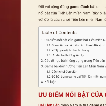
Đối với cộng đồng
game đánh bài
online
nổi bật của Tiến Lên miền Nam Rikvip là
với đó là cách chơi Tiến Lên miền Nam đ
Table of Contents
Ưu điểm nổi bật của game bài Tiến miền N
Giao diện và hệ thống âm thanh Rikvip c
Xử lý giao dịch nhanh chóng
Ưu đãi trả thưởng liên tục
Các tổ hợp bài thông dụng trong Tiến Lê
Game bài đổi thưởng Tiến Lên Miền Nam v
Cách chơi đơn giản
Đè bài trong game bài Tiến lên miền na
Kết luận
ƯU ĐIỂM NỔI BẬT CỦA
Bài Tiến Lên
miền Nam là tựa
game đán