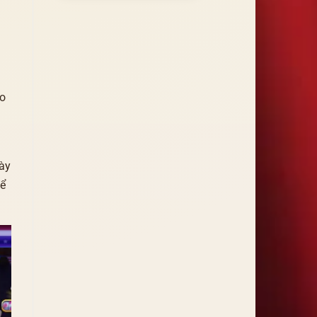
ao
này
hể