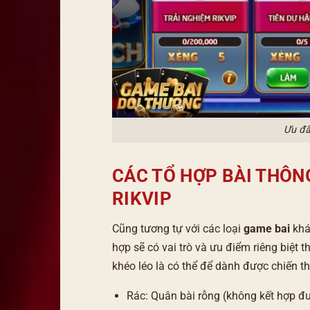
Ưu đãi
CÁC TỔ HỢP BÀI THÔN
RIKVIP
Cũng tương tự với các loại
game bai
khá
hợp sẽ có vai trò và ưu điểm riêng biệt
khéo léo là có thể để dành được chiến t
Rác: Quân bài rỗng (không kết hợp đư