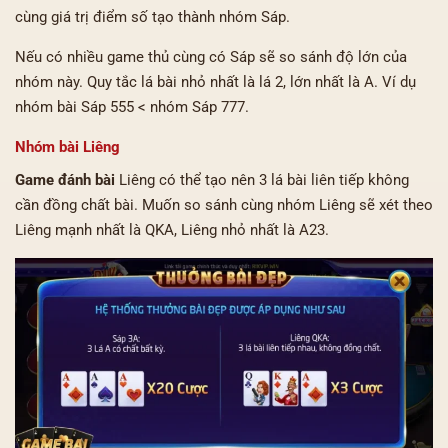
cùng giá trị điểm số tạo thành nhóm Sáp.
Nếu có nhiều game thủ cùng có Sáp sẽ so sánh độ lớn của
nhóm này. Quy tắc lá bài nhỏ nhất là lá 2, lớn nhất là A. Ví dụ
nhóm bài Sáp 555 < nhóm Sáp 777.
Nhóm bài Liêng
Game đánh bài
Liêng có thể tạo nên 3 lá bài liên tiếp không
cần đồng chất bài. Muốn so sánh cùng nhóm Liêng sẽ xét theo
Liêng mạnh nhất là QKA, Liêng nhỏ nhất là A23.