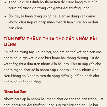
Theo: là quyết định bỏ thêm tiền để cược bằng mức của
người tố trước đó trong ván
game đổi thưởng
liêng.
Úp: đây là hành động úp bỏ bài. Bạn sẽ dừng ván game
không chơi tiếp và chấp nhận mất đi tiền cược bỏ ra đầu
bàn chơi.
TÍNH ĐIỂM THẮNG THUA CHO CÁC NHÓM BÀI
LIÊNG
Khi đã có trong tay 3 quân bài, anh em có thể kết hợp nên các
nhóm bài được xét là đặc biệt hoặc bài thông thường. Từ đó
xét thắng thua dựa trên nhóm 3 lá bài này. Thứ tự sắp xếp cho
nhóm mạnh nhất sẽ là nhóm Sáp > nhóm Liêng > nhóm Ảnh.
Nếu không có 3 nhóm trên thì cộng điểm lại để so sánh cho
nhóm bài thông thường.
Nhóm bài Sáp
Nhóm bài Sáp là nhóm bài mạnh nhất có thể tạo nên trong luật
chơi
game bài đổi thưởng
Liêng. Người chơi cần có 3 lá bài