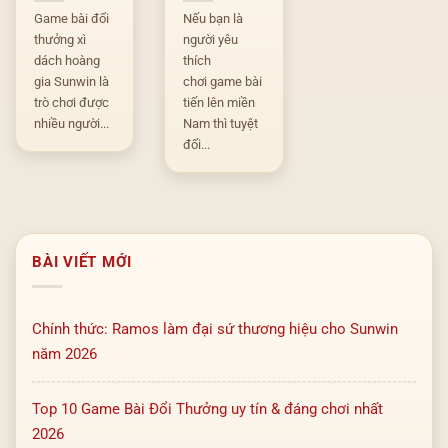
Game bài đổi
Nếu bạn là
thưởng xì
người yêu
dách hoàng
thích
gia Sunwin là
chơi game bài
trò chơi được
tiến lên miền
nhiều người...
Nam thì tuyệt
đối...
BÀI VIẾT MỚI
Chính thức: Ramos làm đại sứ thương hiệu cho Sunwin
năm 2026
Top 10 Game Bài Đổi Thưởng uy tín & đáng chơi nhất
2026