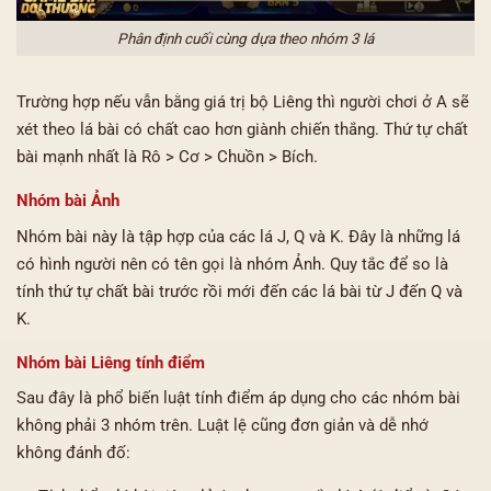
Phân định cuối cùng dựa theo nhóm 3 lá
Trường hợp nếu vẫn bằng giá trị bộ Liêng thì người chơi ở A sẽ
xét theo lá bài có chất cao hơn giành chiến thắng. Thứ tự chất
bài mạnh nhất là Rô > Cơ > Chuồn > Bích.
Nhóm bài Ảnh
Nhóm bài này là tập hợp của các lá J, Q và K. Đây là những lá
có hình người nên có tên gọi là nhóm Ảnh. Quy tắc để so là
tính thứ tự chất bài trước rồi mới đến các lá bài từ J đến Q và
K.
Nhóm bài Liêng tính điểm
Sau đây là phổ biến luật tính điểm áp dụng cho các nhóm bài
không phải 3 nhóm trên. Luật lệ cũng đơn giản và dễ nhớ
không đánh đố: